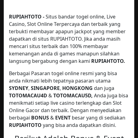
RUPIAHTOTO -
Situs bandar togel online, Live
Casino, Slot Online Terpercaya dan terbaik yang
terbukti membayar apapun jackpot yang member
dapatkan di situs RUPIAHTOTO. Jika anda masih
mencari situs terbaik dan 100% membayar
kemenangan anda di games manapun silahkan
langsung bergabung dengan kami
RUPIAHTOTO.
Berbagai Pasaran togel online resmi yang bisa
anda nikmati lebih tepatnya pasaran utama
SYDNEY
,
SINGAPORE
,
HONGKONG
dan juga
TOTOMACAU4D
&
TOTOMACAU5D,
Anda juga bisa
menikmati setiap live casino terlengkap dan Slot
Online Gacor dan terbaik. Dengan menyediakan
berbagai
BONUS
&
EVENT
besar yang di sediakan
RUPIAHTOTO
yang bisa anda dapatkan disini.