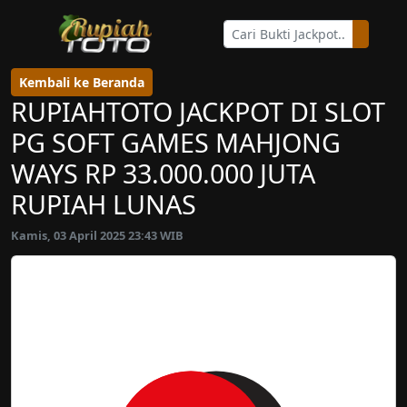
Kembali ke Beranda
RUPIAHTOTO JACKPOT DI SLOT
PG SOFT GAMES MAHJONG
WAYS RP 33.000.000 JUTA
RUPIAH LUNAS
Kamis, 03 April 2025 23:43 WIB