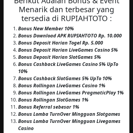
Berikut Adalah Bonus & Event
Menarik dan terbesar yang
tersedia di RUPIAHTOTO :
Bonus New Member 10%
Bonus Download APK RUPIAHTOTO Rp. 10.000
Bonus Deposit Harian Togel Rp. 5.000
Bonus Deposit Harian LiveGames Casino 5%
Bonus Deposit Harian SlotGames 5%
Bonus Cashback LiveGames Casino 5% UpTo
10%
Bonus Cashback SlotGames 5% UpTo 10%
Bonus Rollingan LiveGames Casino 1%
Bonus Rollingan LiveGames PragmaticPlay 1%
Bonus Rollingan SlotGames 1%
Bonus Referral sebesar 1%
Bonus Lomba TurnOver Mingguan Slotgames
Bonus Lomba TurnOver Mingguan Livegames
Casino