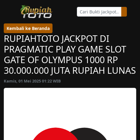
Kembali ke Beranda
RUPIAHTOTO JACKPOT DI
PRAGMATIC PLAY GAME SLOT
GATE OF OLYMPUS 1000 RP
30.000.000 JUTA RUPIAH LUNAS
Kamis, 01 Mei 2025 01:22 WIB