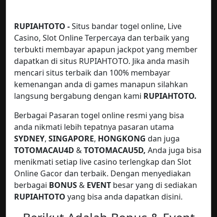
RUPIAHTOTO -
Situs bandar togel online, Live
Casino, Slot Online Terpercaya dan terbaik yang
terbukti membayar apapun jackpot yang member
dapatkan di situs RUPIAHTOTO. Jika anda masih
mencari situs terbaik dan 100% membayar
kemenangan anda di games manapun silahkan
langsung bergabung dengan kami
RUPIAHTOTO.
Berbagai Pasaran togel online resmi yang bisa
anda nikmati lebih tepatnya pasaran utama
SYDNEY
,
SINGAPORE
,
HONGKONG
dan juga
TOTOMACAU4D
&
TOTOMACAU5D,
Anda juga bisa
menikmati setiap live casino terlengkap dan Slot
Online Gacor dan terbaik. Dengan menyediakan
berbagai
BONUS
&
EVENT
besar yang di sediakan
RUPIAHTOTO
yang bisa anda dapatkan disini.