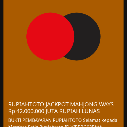
RUPIAHTOTO JACKPOT MAHJONG WAYS
Rp 42.000.000 JUTA RUPIAH LUNAS
BUKTI PEMBAYARAN RUPIAHTOTO Selamat kepada