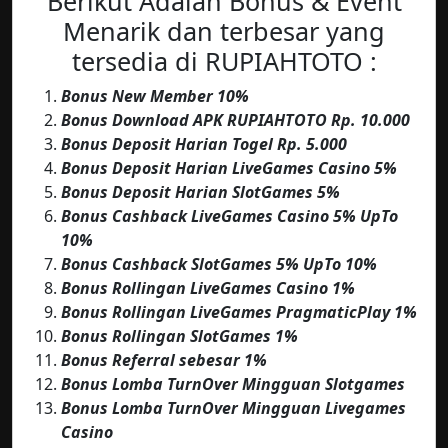
Berikut Adalah Bonus & Event
Menarik dan terbesar yang
tersedia di RUPIAHTOTO :
Bonus New Member 10%
Bonus Download APK RUPIAHTOTO Rp. 10.000
Bonus Deposit Harian Togel Rp. 5.000
Bonus Deposit Harian LiveGames Casino 5%
Bonus Deposit Harian SlotGames 5%
Bonus Cashback LiveGames Casino 5% UpTo
10%
Bonus Cashback SlotGames 5% UpTo 10%
Bonus Rollingan LiveGames Casino 1%
Bonus Rollingan LiveGames PragmaticPlay 1%
Bonus Rollingan SlotGames 1%
Bonus Referral sebesar 1%
Bonus Lomba TurnOver Mingguan Slotgames
Bonus Lomba TurnOver Mingguan Livegames
Casino