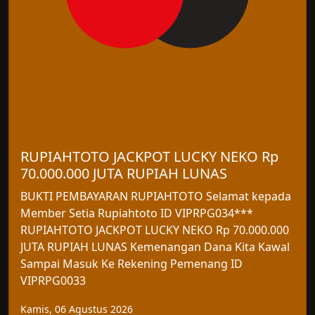
RUPIAHTOTO JACKPOT LUCKY NEKO Rp
70.000.000 JUTA RUPIAH LUNAS
BUKTI PEMBAYARAN RUPIAHTOTO Selamat kepada
Member Setia Rupiahtoto ID VIPRPG034***
RUPIAHTOTO JACKPOT LUCKY NEKO Rp 70.000.000
JUTA RUPIAH LUNAS Kemenangan Dana Kita Kawal
Sampai Masuk Ke Rekening Pemenang ID
VIPRPG0033
Kamis, 06 Agustus 2026